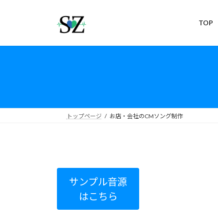
コ
ナ
ン
ビ
TOP
テ
ゲ
ン
ー
ツ
シ
へ
ョ
ス
ン
キ
に
ッ
移
プ
動
トップページ
お店・会社のCMソング制作
サンプル音源
はこちら