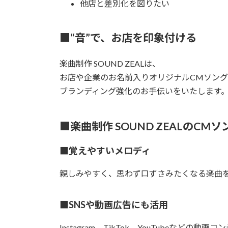
他店と差別化を図りたい
■“音”で、お店を印象付ける
楽曲制作 SOUND ZEALは、
お店や企業のお名前入りオリジナルCMソン
ブランディング強化のお手伝いをいたします
■楽曲制作 SOUND ZEALのCM
■覚えやすいメロディ
親しみやすく、思わず口ずさみたくなる楽曲
■SNSや動画広告にも活用
Instagram、TikTok、YouTubeなど